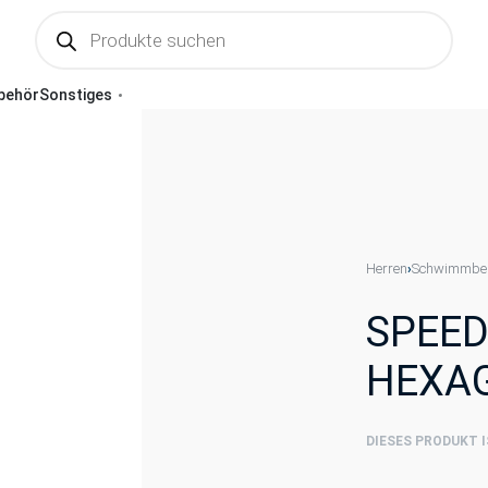
behör
Sonstiges
Herren
Schwimmbek
›
SPEED
HEXAG
DIESES PRODUKT 