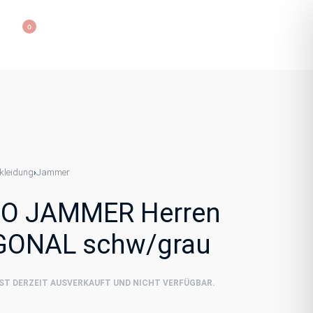
0
leidung
Jammer
›
O JAMMER Herren
ONAL schw/grau
IST DERZEIT AUSVERKAUFT UND NICHT VERFÜGBAR.