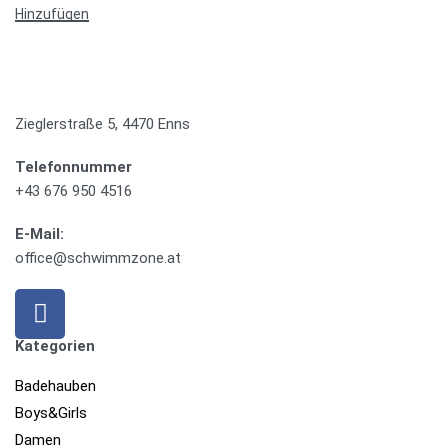
Hinzufügen
Zieglerstraße 5, 4470 Enns
Telefonnummer
+43 676 950 4516
E-Mail:
office@schwimmzone.at
Kategorien
Badehauben
Boys&Girls
Damen