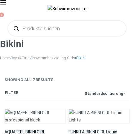
0
Bikini
Home
›
Boys&Girls
›
Schwimmbekleidung Girls
›
Bikini
SHOWING ALL 7 RESULTS
FILTER
Standardsortierung
AQUAFEEL BIKINI GIRL
FUNKITA BIKINI GIRL Liquid