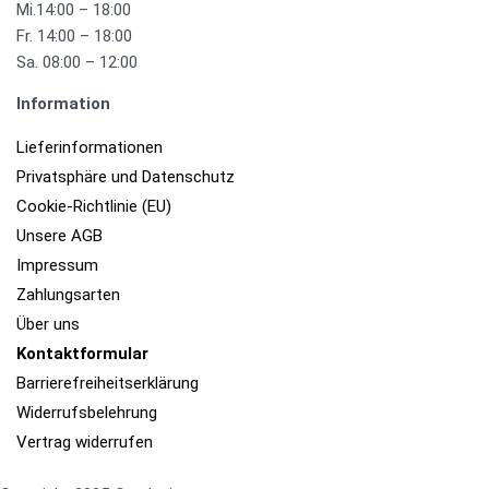
Mi.14:00 – 18:00
Fr. 14:00 – 18:00
Sa. 08:00 – 12:00
Information
Lieferinformationen
Privatsphäre und Datenschutz
Cookie-Richtlinie (EU)
Unsere AGB
Impressum
Zahlungsarten
Über uns
Kontaktformular​
Barrierefreiheits­erklärung
Widerrufsbelehrung
Vertrag widerrufen