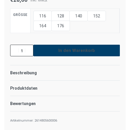
€
28,00
inkl. MwSt
GRÖSSE
116
128
140
152
164
176
In den Warenkorb
Beschreibung
Produktdaten
Bewertungen
Bewertet mit
0
von 
2614805600006