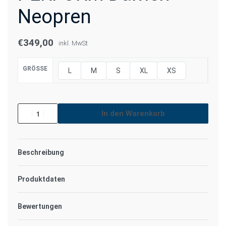
Neopren
€
349,00
inkl. MwSt
GRÖSSE
L
M
S
XL
XS
In den Warenkorb
Beschreibung
Produktdaten
Bewertungen
Bewertet mit
0
von 