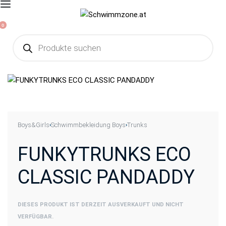
0
Boys&Girls
Schwimmbekleidung Boys
Trunks
›
›
FUNKYTRUNKS ECO
CLASSIC PANDADDY
DIESES PRODUKT IST DERZEIT AUSVERKAUFT UND NICHT
VERFÜGBAR.