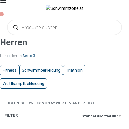
0
Herren
Home
›
Herren
›
Seite 3
Fitness
Schwimmbekleidung
Triathlon
Wettkampfbekleidung
ERGEBNISSE 25 – 36 VON 52 WERDEN ANGEZEIGT
FILTER
Standardsortierung