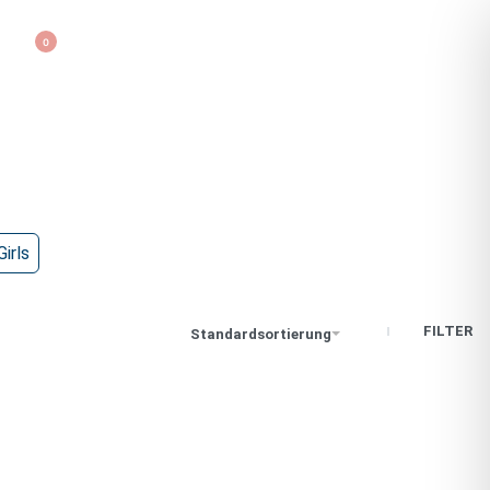
0
irls
FILTER
Standardsortierung