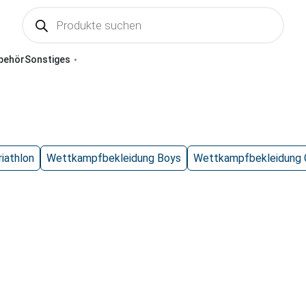
behör
Sonstiges
riathlon
Wettkampfbekleidung Boys
Wettkampfbekleidung G